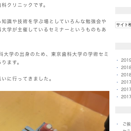
科クリニックです。
る知識や技術を学ぶ場としていろんな勉強会や
科大学が主催しているセミナーというものもあ
歯科大学の出身のため、東京歯科大学の学術セミ
201
あります。
201
201
伝いに行ってきました。
201
201
201
ご挨