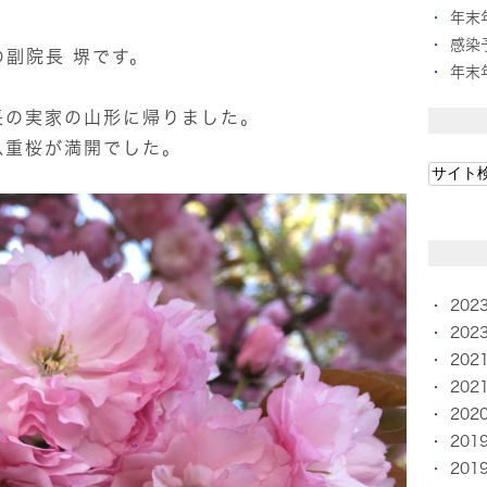
年末
感染
副院長 堺です。
年末
長の実家の山形に帰りました。
八重桜が満開でした。
202
202
202
202
202
201
201